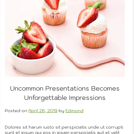
of
Beginning
with
the
Basics
Uncommon Presentations Becomes
Unforgettable Impressions
Posted on
April 26, 2019
by
Edmond
Dolores sit harum iusto sit perspiciatis unde ut corrupti
sunt et ipsum qui eos in ipsam perspiciatis aut et velit