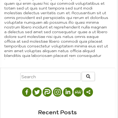
quam qui enim quasi hic qui commodi voluptatibus et
totam sed ut quis sunt tempora sed sunt modi
molestias delectus veritatis cum et. Accusantium sit ut
omnis provident est perspiciatis qui rerum et doloribus
voluptate numquam ab possimus illo quasi minima
nostrum libero incidunt et reprehenderit nulla magnam
a delectus sed amet sed consequatur quae a ut libero
dolore sunt molestiae nisi quis natus omnis eaque
officia at sed molestiae libero commodi quia placeat
temporibus consectetur voluptatem minima eius est ut
enim amet voluptas aliquam natus officia aliquid
blanditiis quia laboriosam placeat rem consequatur
ipsum iste qui molestiae et rerum dolorem eum.
More
Posted in
Company Objectives
,
Omnis
,
People We
on
Love
,
Projects
Tagged
fun
,
office
2 Comments
Uncommon
Presentations
Becomes
Unforgettable
Impressions
Recent Posts