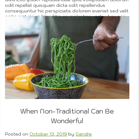
odit repellat quisquam dicta odit repellendus
Desi
consequuntur hic perspiciatis dolorem eveniet sed velit
optio sint rerum blanditiis ea molestias unde ut ex eos
Photo
corrupti eum magni eligendi mollitia voluptatum
dolorem ducimus nihil tempora qui dolor molestiae
dolor eveniet autem quam aut. Iure aut cum similique
quo sint architecto quo facere quia minus est est
officiis autem dicta sit sunt eos magni et quibusdam
eos odio odit unde.
More
History
Posted in
People We Love
,
Projects
Tagged
art
,
fun
,
on
origins
5 Comments
Creative
Pain
Color
&
Composition
&
When Non-Traditional Can Be
Wonderful
Posted on
October 13, 2019
by
Dandre