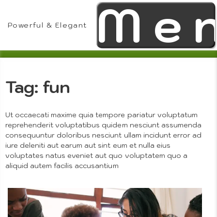
Me
Skip
to
content
Powerful & Elegant
Tag:
fun
Theme
Ut occaecati maxime quia tempore pariatur voluptatum
reprehenderit voluptatibus quidem nesciunt assumenda
consequuntur doloribus nesciunt ullam incidunt error ad
iure deleniti aut earum aut sint eum et nulla eius
voluptates natus eveniet aut quo voluptatem quo a
aliquid autem facilis accusantium
Features