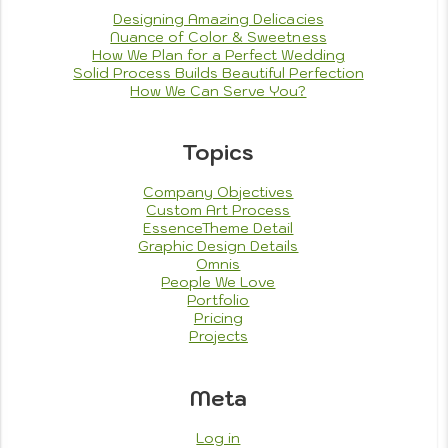
Designing Amazing Delicacies
Nuance of Color & Sweetness
How We Plan for a Perfect Wedding
Solid Process Builds Beautiful Perfection
How We Can Serve You?
Topics
Company Objectives
Custom Art Process
EssenceTheme Detail
Graphic Design Details
Omnis
People We Love
Portfolio
Pricing
Projects
Meta
Log in