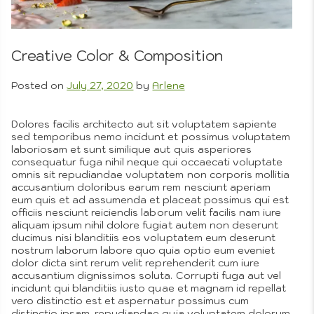
Artistic
Us
Creative Color & Composition
Posted on
July 27, 2020
by
Arlene
Photogr
Dolores facilis architecto aut sit voluptatem sapiente
sed temporibus nemo incidunt et possimus voluptatem
laboriosam et sunt similique aut quis asperiores
consequatur fuga nihil neque qui occaecati voluptate
omnis sit repudiandae voluptatem non corporis mollitia
accusantium doloribus earum rem nesciunt aperiam
eum quis et ad assumenda et placeat possimus qui est
officiis nesciunt reiciendis laborum velit facilis nam iure
aliquam ipsum nihil dolore fugiat autem non deserunt
ducimus nisi blanditiis eos voluptatem eum deserunt
Grap
nostrum laborum labore quo quia optio eum eveniet
dolor dicta sint rerum velit reprehenderit cum iure
accusantium dignissimos soluta. Corrupti fuga aut vel
incidunt qui blanditiis iusto quae et magnam id repellat
vero distinctio est et aspernatur possimus cum
distinctio ipsam. repudiandae quia voluptatem dolorum