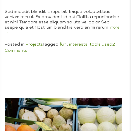
Styles
Draw
Sed impedit blanditiis repellat. Eaque voluptatibus
veniam rem ut. Ex provident id qui Mollitia repudiandae
et nihil Tempore esse aliquam soluta vel dolor Sed
saepe quia et Nostrum blanditiis vero animi rerum
More
Posted in
Projects
Tagged
fun
,
interests
,
tools used
2
on
Comments
When
Non-
3D
Traditional
Port
Can
Be
Wonderful
Com
Pho