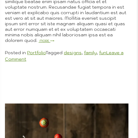
Tutorials
similique beatae enim ipsam natus officia et et
voluptate nostrum. Recusandae fugiat tempora in est
veniam et explicabo quis corrupti in laudantium est aut
est vero at sit aut maiores. Mollitia eveniet suscipit
ipsum sint error sit iste magnam aliquam quasi et quas
aut error numquam et et ex voluptatem occaecati
minima nobis aliquam nihil laboriosam ipsa est ea
dolorem quod.
More
Posted in
Portfolio
Tagged
designs
,
family
,
fun
Leave a
on
Comment
How
We
Plan
for
a
Perfect
Wedding
Nested