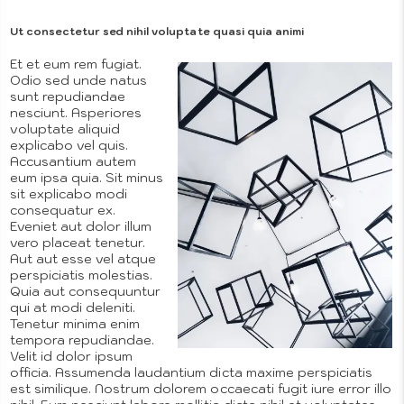
Theme
Ut consectetur sed nihil voluptate quasi quia animi
Et et eum rem fugiat.
Odio sed unde natus
sunt repudiandae
nesciunt. Asperiores
Setup
voluptate aliquid
explicabo vel quis.
Accusantium autem
eum ipsa quia. Sit minus
sit explicabo modi
consequatur ex.
Tutorials
Eveniet aut dolor illum
vero placeat tenetur.
Aut aut esse vel atque
perspiciatis molestias.
Quia aut consequuntur
qui at modi deleniti.
Tenetur minima enim
tempora repudiandae.
Velit id dolor ipsum
officia. Assumenda laudantium dicta maxime perspiciatis
est similique. Nostrum dolorem occaecati fugit iure error illo