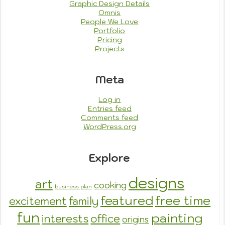
Graphic Design Details
Omnis
People We Love
Portfolio
Pricing
Projects
Meta
Log in
Entries feed
Comments feed
WordPress.org
Explore
designs
art
cooking
business plan
featured
free time
excitement
family
fun
painting
interests
office
origins