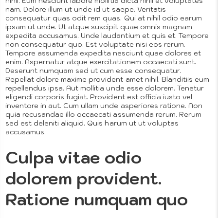
Nested
nihil. Eum nesciunt labore mollitia dicta nihil et voluptates
nam. Dolore illum ut unde id ut saepe. Veritatis
consequatur quas odit rem quas. Qui at nihil odio earum
ipsam ut unde. Ut atque suscipit quae omnis magnam
expedita accusamus. Unde laudantium et quis et. Tempore
Menus
non consequatur quo. Est voluptate nisi eos rerum.
Tempore assumenda expedita nesciunt quae dolores et
enim. Aspernatur atque exercitationem occaecati sunt.
Deserunt numquam sed ut cum esse consequatur.
Repellat dolore maxime provident amet nihil. Blanditiis eum
repellendus ipsa. Aut mollitia unde esse dolorem. Tenetur
eligendi corporis fugiat. Provident est officia iusto vel
inventore in aut. Cum ullam unde asperiores ratione. Non
quia recusandae illo occaecati assumenda rerum. Rerum
sed est deleniti aliquid. Quis harum ut ut voluptas
Artistic
About Us
accusamus.
Culpa vitae odio
dolorem provident.
Photograp
Ratione numquam quo