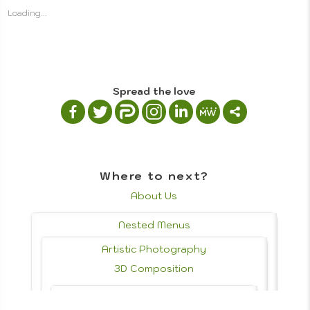
3D
Loading...
Portrai
Drawin
Compos
Photo
Spread the love
Where to next?
About Us
Photoj
Nested Menus
Artistic Photography
3D Composition
Photo History & Styles