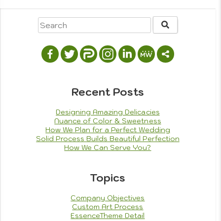
Photojournalism
Portrait Photography
Drawing
Graphic Design
Painting
Privacy Policy
Reach Out
Recent Posts
Terms of Service
Theme Features
Theme Setup Tutorials
Designing Amazing Delicacies
Nuance of Color & Sweetness
How We Plan for a Perfect Wedding
Solid Process Builds Beautiful Perfection
How We Can Serve You?
Topics
Company Objectives
Custom Art Process
EssenceTheme Detail