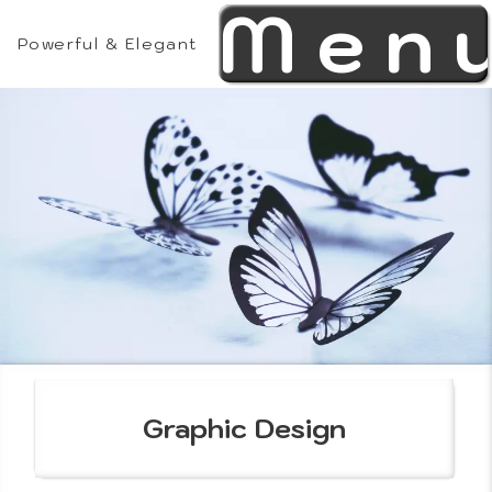
Men
Skip
to
Powerful & Elegant
content
Theme
Features
Graphic Design