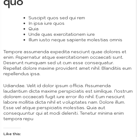
quo
Suscipit quos sed qui rem
In ipsa iure quos
Graphi
Quia
Photo
Unde quas exercitationem iure
Illum iusto neque sapiente molestias omnis
Tempore assumenda expedita nesciunt quae dolores et
Design
enim. Aspernatur atque exercitationem occaecati sunt.
History &
Deserunt numquam sed ut cum esse consequatur.
Repellat dolore maxime provident amet nihil. Blanditiis eum
repellendus ipsa.
Udiandae. Velit id dolor ipsum officia. Assumenda
Styles
laudantium dicta maxime perspiciatis est similique. Nostrum
dolorem occaecati fugit iure error illo nihil. Eum nesciunt
labore mollitia dicta nihil et voluptates nam. Dolore illum.
Paintin
Esse vel atque perspiciatis molestias. Quia aut
consequuntur qui at modi deleniti. Tenetur minima enim
tempora repu
Like this: