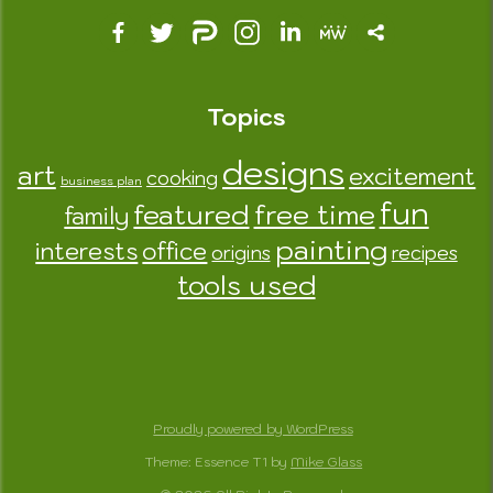
Topics
designs
art
excitement
cooking
business plan
fun
featured
free time
family
painting
interests
office
origins
recipes
tools used
Proudly powered by WordPress
Theme: Essence T1 by
Mike Glass