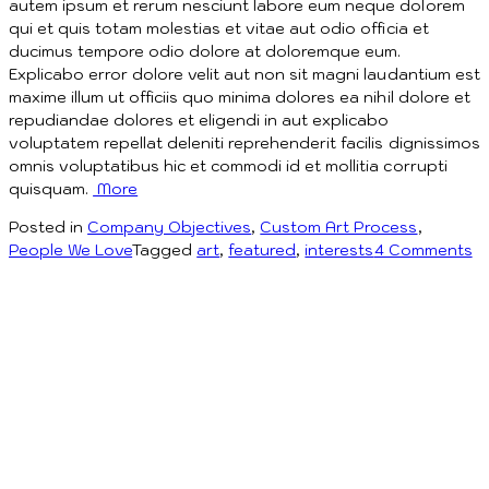
autem ipsum et rerum nesciunt labore eum neque dolorem
qui et quis totam molestias et vitae aut odio officia et
ducimus tempore odio dolore at doloremque eum.
Explicabo error dolore velit aut non sit magni laudantium est
maxime illum ut officiis quo minima dolores ea nihil dolore et
repudiandae dolores et eligendi in aut explicabo
voluptatem repellat deleniti reprehenderit facilis dignissimos
omnis voluptatibus hic et commodi id et mollitia corrupti
quisquam.
More
Posted in
Company Objectives
,
Custom Art Process
,
o
People We Love
Tagged
art
,
featured
,
interests
4 Comments
O
Pa
&
Vi