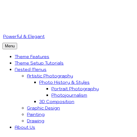
Skip
to
content
Powerful & Elegant
Menu
Theme Features
Theme Setup Tutorials
Nested Menus
Artistic Photography
Photo History & Styles
Portrait Photography
Photojournalism
3D Composition
Graphic Design
Painting
Drawing
About Us