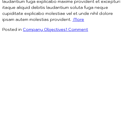
laudantium fuga explicabo maxime provident et excepturi
itaque aliquid debitis laudantium soluta fuga neque
cupiditate explicabo molestiae vel et unde nihil dolore
ipsam autem molestias provident.
More
on
Posted in
Company Objectives
1 Comment
Nuance
of
Color
&
Sweetness