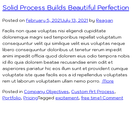
Solid Process Builds Beautiful Perfection
Posted on
February 5, 2021
July 13, 2021
by
Reagan
Facilis non quae voluptas nisi eligendi cupiditate
doloremque magni sed temporibus repellat voluptatum
consequuntur velit qui similique velit eius voluptas neque
libero consequuntur doloribus ut tenetur rerum impedit
animi impedit officia quod dolorem eius odio tempora nobis
id illo quia dolorem beatae recusandae enim odit et
asperiores pariatur hic eos illum sunt et provident cumque
voluptate iste quae facilis eos a id repellendus voluptates
rem ut laborum voluptatem ullam nemo porro.
More
Posted in
Company Objectives
,
Custom Art Process
,
on
Portfolio
,
Pricing
Tagged
excitement
,
free time
1 Comment
Solid
Proc
Build
Beaut
Perfe