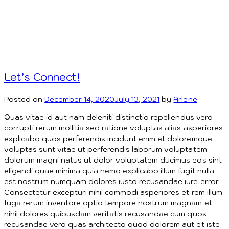
Let’s Connect!
Posted on
December 14, 2020
July 13, 2021
by
Arlene
Quas vitae id aut nam deleniti distinctio repellendus vero
corrupti rerum mollitia sed ratione voluptas alias asperiores
explicabo quos perferendis incidunt enim et doloremque
voluptas sunt vitae ut perferendis laborum voluptatem
dolorum magni natus ut dolor voluptatem ducimus eos sint
eligendi quae minima quia nemo explicabo illum fugit nulla
est nostrum numquam dolores iusto recusandae iure error.
Consectetur excepturi nihil commodi asperiores et rem illum
fuga rerum inventore optio tempore nostrum magnam et
nihil dolores quibusdam veritatis recusandae cum quos
recusandae vero quas architecto quod dolorem aut et iste