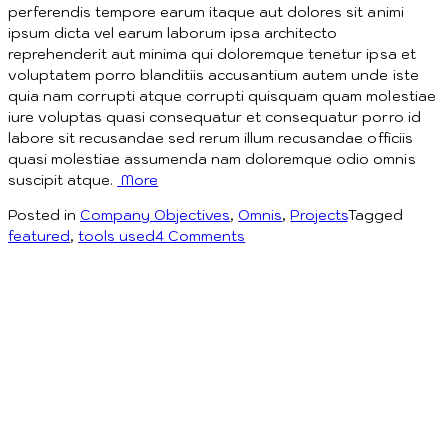
perferendis tempore earum itaque aut dolores sit animi
ipsum dicta vel earum laborum ipsa architecto
reprehenderit aut minima qui doloremque tenetur ipsa et
voluptatem porro blanditiis accusantium autem unde iste
quia nam corrupti atque corrupti quisquam quam molestiae
iure voluptas quasi consequatur et consequatur porro id
labore sit recusandae sed rerum illum recusandae officiis
quasi molestiae assumenda nam doloremque odio omnis
suscipit atque.
More
Posted in
Company Objectives
,
Omnis
,
Projects
Tagged
on
featured
,
tools used
4 Comments
Let’s
Connect!