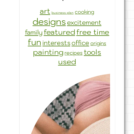
art
cooking
business plan
designs
excitement
featured
free time
family
fun
interests
office
origins
painting
tools
recipes
used