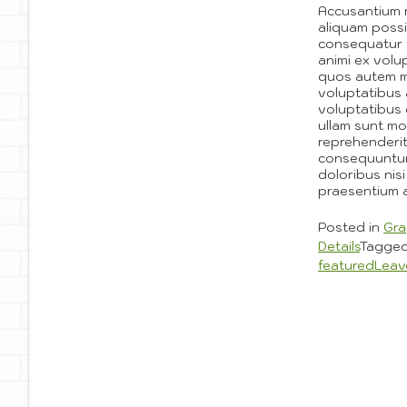
Accusantium 
aliquam poss
consequatur
animi ex volu
quos autem m
voluptatibus 
voluptatibus 
ullam sunt mol
reprehenderit
consequuntur
doloribus nis
praesentium 
Posted in
Gra
Details
Tagge
featured
Leav