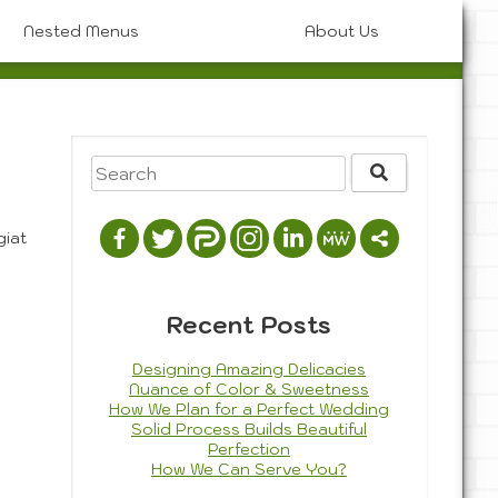
Nested Menus
About Us
Artistic Photography
Graphic Design
Photo History & Styles
Painting
3D Composition
Portrait
Photography
Drawing
Photojournalism
giat
Recent Posts
Designing Amazing Delicacies
Nuance of Color & Sweetness
How We Plan for a Perfect Wedding
Solid Process Builds Beautiful
Perfection
How We Can Serve You?