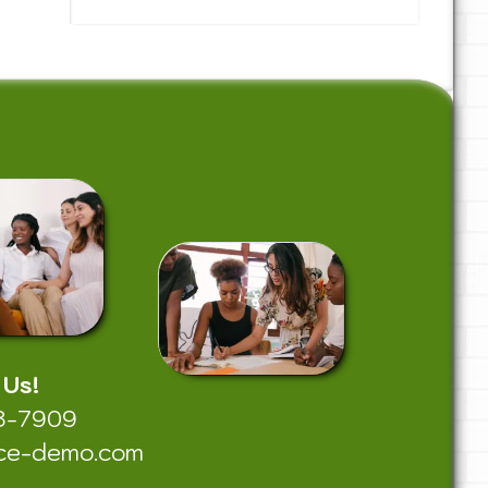
 Us!
8-7909
ce-demo.com