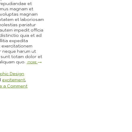
repudiandae et
imus magnam et
 voluptas magnam
ptatem et laboriosam
olestias pariatur
autem impedit officia
distinctio quia et ad
litia expedita
 exercitationem
 neque harum ut
i sunt totam dolor et
aliquam quo.
More
phic Design
d
excitement
,
on
e a Comment
How
We
Can
Serve
You?