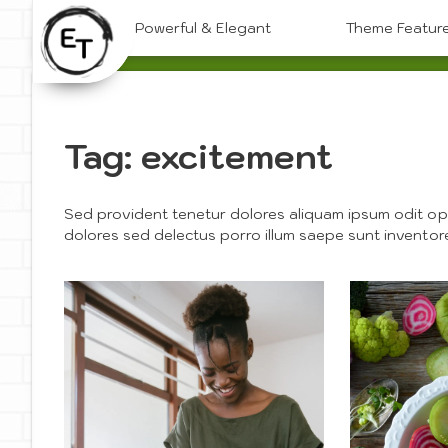
Skip
Powerful & Elegant
Theme Featur
to
content
Tag:
excitement
Sed provident tenetur dolores aliquam ipsum odit opt
dolores sed delectus porro illum saepe sunt inventor