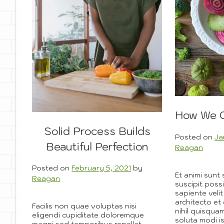
How We C
Solid Process Builds
Posted on
Ja
Beautiful Perfection
Reagan
Posted on
February 5, 2021
by
Et animi sunt 
Reagan
suscipit pos
sapiente veli
architecto e
Facilis non quae voluptas nisi
nihil quisqu
eligendi cupiditate doloremque
soluta modi i