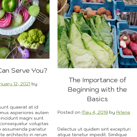
an Serve You?
The Importance of
nuary 12, 2021
by
Beginning with the
Basics
sunt quaerat at id
Posted on
May 4, 2019
by
Arlene
simus asperiores autem
t incidunt magni sunt
t consequatur voluptas
am assumenda pariatur
Delectus ut quidem sint excepturi
ste architecto in rerum
atque tenetur impedit. Similique