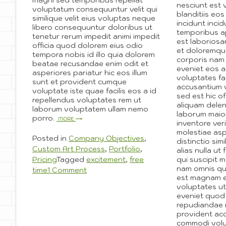
magni sed temporibus repellat
nesciunt est 
voluptatum consequuntur velit qui
blanditiis eo
similique velit eius voluptas neque
incidunt inci
libero consequuntur doloribus ut
temporibus a
tenetur rerum impedit animi impedit
est laborios
officia quod dolorem eius odio
et doloremque
tempora nobis id illo quia dolorem
corporis nam 
beatae recusandae enim odit et
eveniet eos a
asperiores pariatur hic eos illum
voluptates fa
sunt et provident cumque
accusantium 
voluptate iste quae facilis eos a id
sed est hic o
repellendus voluptates rem ut
aliquam deleni
laborum voluptatem ullam nemo
laborum maior
porro.
More
inventore veri
molestiae asp
Posted in
Company Objectives
,
distinctio sim
Custom Art Process
,
Portfolio
,
alias nulla ut
qui suscipit m
Pricing
Tagged
excitement
,
free
nam omnis qu
on
time
1 Comment
est magnam et
Solid
voluptates ut
Process
eveniet quod
Builds
repudiandae 
Beautiful
provident ac
Perfection
commodi volupt