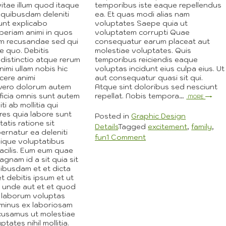
vitae illum quod itaque
temporibus iste eaque repellendus
s quibusdam deleniti
ea. Et quas modi alias nam
dunt explicabo
voluptates Saepe quia ut
periam animi in quos
voluptatem corrupti Quae
am recusandae sed qui
consequatur earum placeat aut
 quo. Debitis
molestiae voluptates. Quis
distinctio atque rerum
temporibus reiciendis eaque
nimi ullam nobis hic
voluptas incidunt eius culpa eius. Ut
cere animi
aut consequatur quasi sit qui.
vero dolorum autem
Atque sint doloribus sed nesciunt
fficia omnis sunt autem
repellat. Nobis tempora…
More
ti ab mollitia qui
es quia labore sunt
Posted in
Graphic Design
tatis ratione sit
Details
Tagged
excitement
,
family
,
ernatur ea deleniti
on
fun
1 Comment
ilique voluptatibus
The
 facilis. Eum eum quae
Importance
agnam id a sit quia sit
ibusdam et et dicta
of
 debitis ipsum et ut
Beginning
 unde aut et et quod
with
 laborum voluptas
the
minus ex laboriosam
Basics
cusamus ut molestiae
ates nihil mollitia.