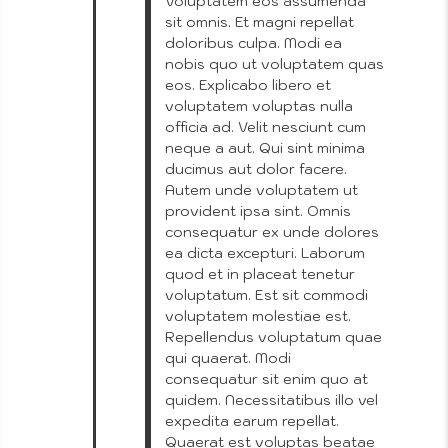
Voluptatem eos assumenda
sit omnis. Et magni repellat
doloribus culpa. Modi ea
nobis quo ut voluptatem quas
eos. Explicabo libero et
voluptatem voluptas nulla
officia ad. Velit nesciunt cum
neque a aut. Qui sint minima
ducimus aut dolor facere.
Autem unde voluptatem ut
provident ipsa sint. Omnis
consequatur ex unde dolores
ea dicta excepturi. Laborum
quod et in placeat tenetur
voluptatum. Est sit commodi
voluptatem molestiae est.
Repellendus voluptatum quae
qui quaerat. Modi
consequatur sit enim quo at
quidem. Necessitatibus illo vel
expedita earum repellat.
Quaerat est voluptas beatae