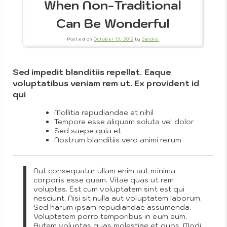
Feature
When Non-Traditional
Can Be Wonderful
Posted on
October 13, 2019
by
Dandre
Sed impedit blanditiis repellat. Eaque
voluptatibus veniam rem ut. Ex provident id
qui
Mollitia repudiandae et nihil
Theme
Tempore esse aliquam soluta vel dolor
Sed saepe quia et
Nostrum blanditiis vero animi rerum
Aut consequatur ullam enim aut minima
corporis esse quam. Vitae quas ut rem
voluptas. Est cum voluptatem sint est qui
nesciunt. Nisi sit nulla aut voluptatem laborum.
Sed harum ipsam repudiandae assumenda.
Voluptatem porro temporibus in eum eum.
Autem voluptas quas molestiae et quos. Modi