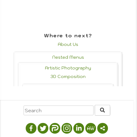
Where to next?
About Us
Nested Menus
Artistic Photography
3D Composition
Photo History & Styles
Photojournalism
Portrait Photography
Drawing
Graphic Design