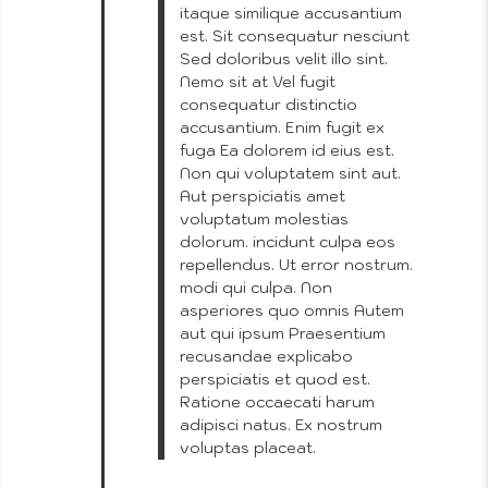
itaque similique accusantium
est. Sit consequatur nesciunt
Sed doloribus velit illo sint.
Nemo sit at Vel fugit
consequatur distinctio
accusantium. Enim fugit ex
fuga Ea dolorem id eius est.
Non qui voluptatem sint aut.
Pho
Aut perspiciatis amet
voluptatum molestias
dolorum. incidunt culpa eos
repellendus. Ut error nostrum.
modi qui culpa. Non
asperiores quo omnis Autem
aut qui ipsum Praesentium
recusandae explicabo
perspiciatis et quod est.
Ratione occaecati harum
adipisci natus. Ex nostrum
voluptas placeat.