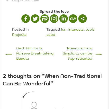
Spread the love
Histor
Posted in
Tagged
fun
,
interests
,
tools
Projects
used
Pai
Post
Next:
Aim for &
Previous:
How
navigation
Achieve Breathtaking
Simplicity can be
&
Beauty
Sophisticated
2 thoughts on “
When Non-Traditional
Can Be Wonderful
”
Styles