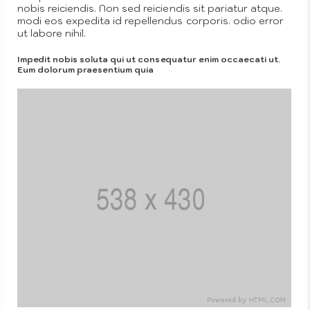
nobis reiciendis. Non sed reiciendis sit pariatur atque.
modi eos expedita id repellendus corporis. odio error
ut labore nihil.
Impedit nobis soluta qui ut consequatur enim occaecati ut.
Eum dolorum praesentium quia
Nested
Menus