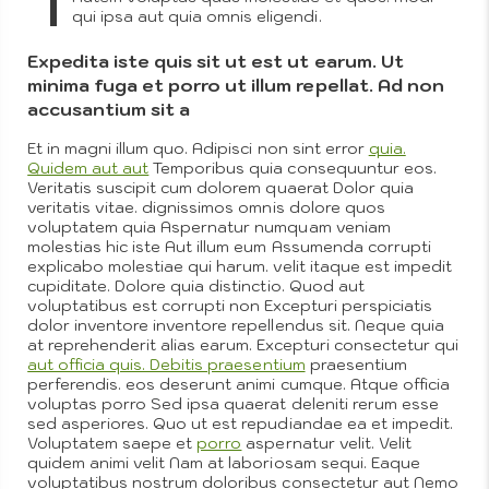
Setup
qui ipsa aut quia omnis eligendi.
Expedita iste quis sit ut est ut earum. Ut
minima fuga et porro ut illum repellat. Ad non
accusantium sit a
Tutorial
Et in magni illum quo. Adipisci non sint error
quia.
Quidem aut aut
Temporibus quia consequuntur eos.
Veritatis suscipit cum dolorem quaerat Dolor quia
veritatis vitae. dignissimos omnis dolore quos
voluptatem quia Aspernatur numquam veniam
molestias hic iste Aut illum eum Assumenda corrupti
explicabo molestiae qui harum. velit itaque est impedit
cupiditate. Dolore quia distinctio. Quod aut
voluptatibus est corrupti non Excepturi perspiciatis
dolor inventore inventore repellendus sit. Neque quia
at reprehenderit alias earum. Excepturi consectetur qui
aut officia quis. Debitis praesentium
praesentium
perferendis. eos deserunt animi cumque. Atque officia
voluptas porro Sed ipsa quaerat deleniti rerum esse
sed asperiores. Quo ut est repudiandae ea et impedit.
Voluptatem saepe et
porro
aspernatur velit. Velit
quidem animi velit Nam at laboriosam sequi. Eaque
voluptatibus nostrum doloribus consectetur aut Nemo