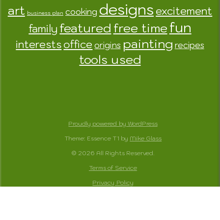
designs
art
excitement
cooking
business plan
fun
featured
free time
family
painting
interests
office
origins
recipes
tools used
Proudly powered by WordPress
Theme: Essence T1 by
Mike Glass
© 2026 All Rights Reserved.
Terms of Service
Privacy Policy