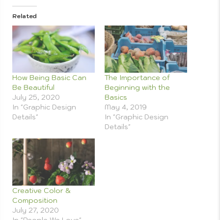
Photog
Related
How Being Basic Can
The Importance of
Be Beautiful
Beginning with the
July 25, 2020
Basics
Gra
In "Graphic Design
May 4, 2019
Details"
In "Graphic Design
Details"
Des
Photo
Creative Color &
Composition
July 27, 2020
In "People We Love"