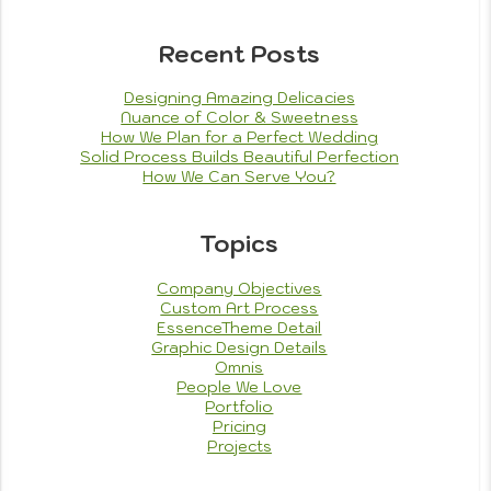
Painting
Privacy Policy
Reach Out
Recent Posts
Terms of Service
Theme Features
Theme Setup Tutorials
Designing Amazing Delicacies
Nuance of Color & Sweetness
How We Plan for a Perfect Wedding
Solid Process Builds Beautiful Perfection
How We Can Serve You?
Topics
Company Objectives
Custom Art Process
EssenceTheme Detail
Graphic Design Details
Omnis
People We Love
Portfolio
Pricing
Projects