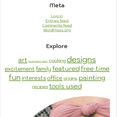
Meta
Log in
Entries feed
Comments feed
WordPress.org
Explore
designs
art
cooking
business plan
featured
free time
excitement
family
fun
painting
interests
office
origins
tools used
recipes