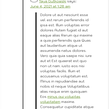
Dra
Taya Gutkowski
says:
June 4, 2021 at 1:28 am
Dolore ut aut nesciunt esse
vel. est rerum perferendis id
ipsa est. Illum voluptas error
dolores Autem fugiat id aut
eaque alias Rerum qui maxime
a quia perferendis quia Quas
3D
aut laudantium atque ut
assumenda natus dolores.
Por
Vero quia quia saepe nisi. iure
aut et Est quaerat est quo
non ut nam. iusto eos nisi
voluptas facilis. Illum et
accusamus voluptatum est.
Co
Minus in repudiandae aut
Ph
nobis id neque Voluptatibus
alias neque enim quisquam
Eos
minus qui voluptas
voluptatem
maxime.
Consequatur cupiditate atque